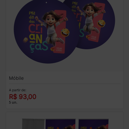
Móbile
A partir de:
R$ 93,00
5 un.