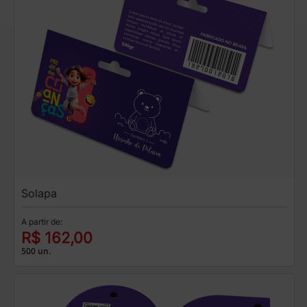
Solapa
A partir de:
R$ 162,00
500 un.