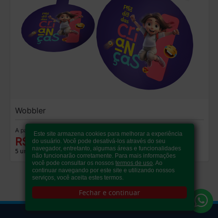
Wobbler
A partir de:
Este site armazena cookies para melhorar a experiência
R$ 67,00
do usuário. Você pode desativá-los através do seu
navegador, entretanto, algumas áreas e funcionalidades
5 un.
não funcionarão corretamente. Para mais informações
você pode consultar os nossos
termos de uso
. Ao
continuar navegando por este site e utilizando nossos
serviços, você aceita estes termos.
Fechar e continuar