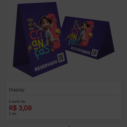
Display
A partir de:
R$ 3,09
1 un.