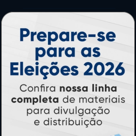
PRODUTOS
Adesivos
Pastas
Ímãs
Cartão de Visita
Folder, Flyer e Panfleto
Banners e Lonas
Calendários 2027
PAGUE COM