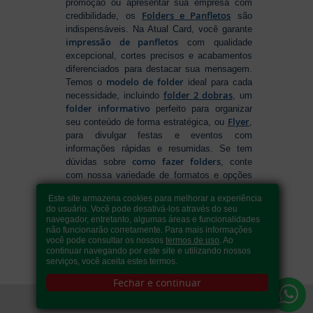
promoção ou apresentar sua empresa com
Folders e Panfletos
credibilidade, os
são
indispensáveis. Na Atual Card, você garante
impressão de panfletos
com qualidade
excepcional, cortes precisos e acabamentos
diferenciados para destacar sua mensagem.
modelo de folder
Temos o
ideal para cada
folder 2 dobras
necessidade, incluindo
, um
folder informativo
perfeito para organizar
Flyer
seu conteúdo de forma estratégica, ou
,
para divulgar festas e eventos com
informações rápidas e resumidas. Se tem
como fazer folders
dúvidas sobre
, conte
com nossa variedade de formatos e opções
para criar um material que realmente se
Este site armazena cookies para melhorar a experiência
destaca. Produção ágil, entrega rápida e
do usuário. Você pode desativá-los através do seu
qualidade garantida para levar sua
navegador, entretanto, algumas áreas e funcionalidades
comunicação a outro nível!
não funcionarão corretamente. Para mais informações
você pode consultar os nossos
termos de uso
. Ao
continuar navegando por este site e utilizando nossos
serviços, você aceita estes termos.
Fechar e continuar