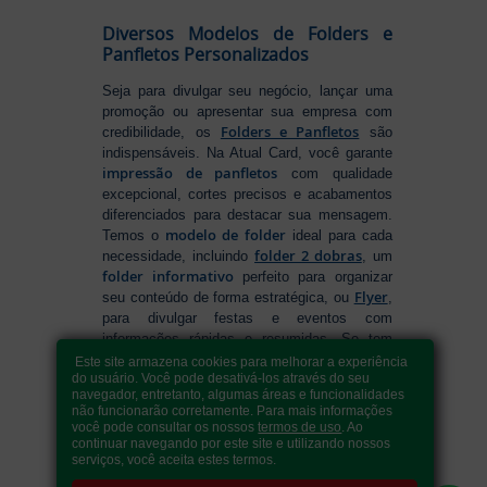
Diversos Modelos de Folders e
Panfletos Personalizados
Seja para divulgar seu negócio, lançar uma
promoção ou apresentar sua empresa com
Folders e Panfletos
credibilidade, os
são
indispensáveis. Na Atual Card, você garante
impressão de panfletos
com qualidade
excepcional, cortes precisos e acabamentos
diferenciados para destacar sua mensagem.
modelo de folder
Temos o
ideal para cada
folder 2 dobras
necessidade, incluindo
, um
folder informativo
perfeito para organizar
Flyer
seu conteúdo de forma estratégica, ou
,
para divulgar festas e eventos com
informações rápidas e resumidas. Se tem
como fazer folders
dúvidas sobre
, conte
Este site armazena cookies para melhorar a experiência
do usuário. Você pode desativá-los através do seu
com nossa variedade de formatos e opções
navegador, entretanto, algumas áreas e funcionalidades
para criar um material que realmente se
não funcionarão corretamente. Para mais informações
destaca. Produção ágil, entrega rápida e
você pode consultar os nossos
termos de uso
. Ao
qualidade garantida para levar sua
continuar navegando por este site e utilizando nossos
serviços, você aceita estes termos.
comunicação a outro nível!