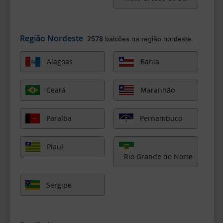
Região Nordeste
2578
balcões na região nordeste.
Alagoas
Bahia
Ceará
Maranhão
Paraíba
Pernambuco
Piauí
Rio Grande do Norte
Sergipe