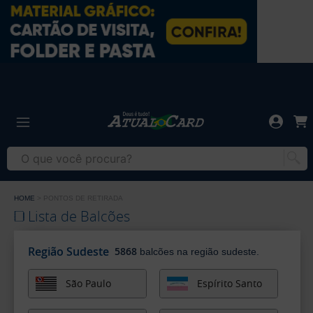
Gráfica
Atual
Card
-
Gráfica
Cartão
Atual
de
Card
Visita
-
Cartão
HOME
PONTOS DE RETIRADA
de
Lista de Balcões
Visita
Região Sudeste
5868
balcões na região sudeste.
São Paulo
Espírito Santo