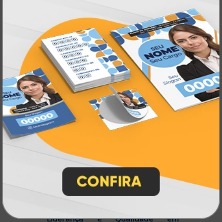
décadas de experiência
, somos pioneiros no
impressão sob demanda
segmento de
,
tecnologia,
investindo continuamente em
inovação e personalização
para entregar
qualidade, agilidade e a melhor
experiência
aos nossos clientes.
Pioneirismo e Inovação em
Impressão personalizada
gráfica online,
Muito antes de termos como
impressão sob demanda e web to print
se
Atual Card já estava
popularizarem, a
transformando o mercado gráfico
.
inovando
Nascemos digitais e seguimos
continuamente
tecnologia
, investindo em
de ponta
para garantir a melhor experiência
produtos personalizados e impressão
em
online
agilidade,
. Tudo isso para oferecer
qualidade e soluções inteligentes
que
atendem às suas necessidades.
Liderança e Qualidade em