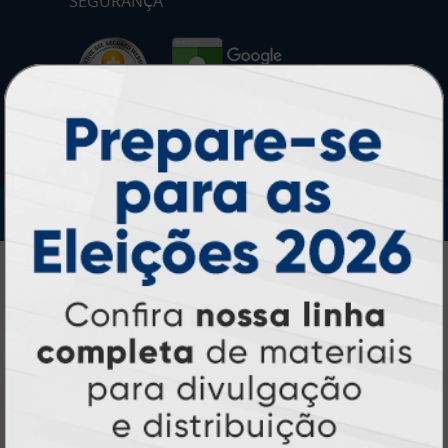
SEGURANÇA
IMPRA INDUSTRIA GRAFICA LTDA | CNPJ: 28.045.354/0002-52
Atual Card © 2026. Todos os direitos reservados.
Atual Card: A Gráfica Pioneira em
Personalização Online
Atual Card é referência em impressão
gráfica online no Brasil
, oferecendo uma
ampla variedade de produtos e soluções para
atender profissionais autônomos, empresas e
revendedores gráficos
quase três
. Com