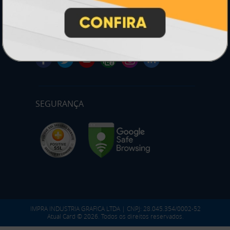
*** Nota fiscal sujeita a emissão de acordo com prestador de
serviço, conforme legislação pertinente.
PARTICIPE
SEGURANÇA
IMPRA INDUSTRIA GRAFICA LTDA | CNPJ: 28.045.354/0002-52
Atual Card © 2026. Todos os direitos reservados.