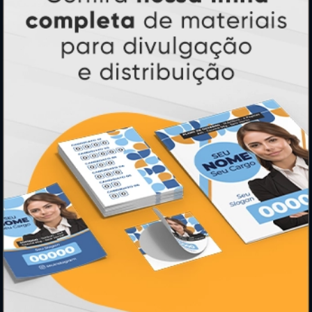
Ímãs
Cartão de Visita
Folder, Flyer e Panfleto
Banners e Lonas
Calendários 2027
PAGUE COM
* Pagamento com cartão de crédito terá valor adicional.
** Pagamentos a prazo poderão ter acréscimo.