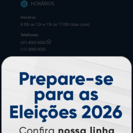
HORÁRIOS
Horário:
8:30h às 12h e 13h às 17:00h (dias úteis).
Telefones:
(41) 4063-6060
(11) 3090-0035
Mensagens:
Horário: 8:30h às 12h e 13h às 17:00h (dias
úteis).
PRODUTOS
Adesivos
Pastas