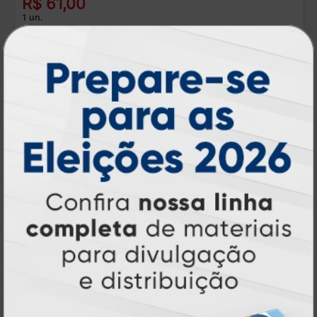
R$ 61,00
1 un.
2 Etiquetas 59,6x97,4cm
A partir de: