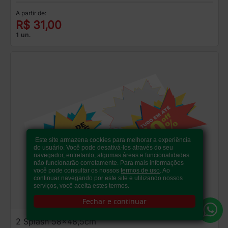
A partir de:
R$ 31,00
1 un.
Este site armazena cookies para melhorar a experiência
do usuário. Você pode desativá-los através do seu
navegador, entretanto, algumas áreas e funcionalidades
não funcionarão corretamente. Para mais informações
você pode consultar os nossos
termos de uso
. Ao
continuar navegando por este site e utilizando nossos
serviços, você aceita estes termos.
Fechar e continuar
2 Splash 58x48,5cm