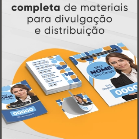
Atual Card: A Gráfica Pioneira em
Personalização Online
Atual Card é referência em impressão
gráfica online no Brasil
, oferecendo uma
ampla variedade de produtos e soluções para
atender profissionais autônomos, empresas e
revendedores gráficos
quase três
. Com
décadas de experiência
, somos pioneiros no
impressão sob demanda
segmento de
,
tecnologia,
investindo continuamente em
inovação e personalização
para entregar
qualidade, agilidade e a melhor
experiência
aos nossos clientes.
Pioneirismo e Inovação em
Impressão personalizada
gráfica online,
Muito antes de termos como
impressão sob demanda e web to print
se
Atual Card já estava
popularizarem, a