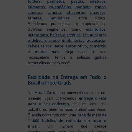
folders
,
panfletos
,
pastas
,
adesivos
,
etiquetas
,
calendários
,
banners
,
copos
,
canecas
,
canetas
,
chaveiros
,
quadros
,
tapetes
,
luminárias
, entre outros.
Atendemos profissionais e empresas de
escritórios
,
diversos segmentos, como
artesanato
,
beleza e estética
,
restaurantes
e delivery
,
saúde
,
imobiliárias
,
advocacia
,
cabeleireiros
,
setor automotivo
,
comércio
e muito mais
. Seja qual for sua
necessidade, temos a solução gráfica
personalizada para você!
Facilidade na Entrega em Todo o
Brasil e Frete Grátis
Atual Card
Na
, sua conveniência vem em
entrega direta
primeiro lugar! Oferecemos
para o seu endereço
, seja em casa, no
trabalho ou onde for mais prático para você.
rede de mais de
E ainda contamos com uma
11.000 balcões de retirada em todo o
Brasil
, um número que cresce
constantemente para atender você ainda