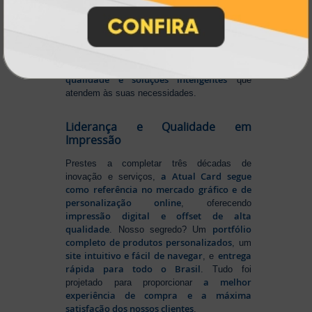
transformando o mercado gráfico
.
inovando
Nascemos digitais e seguimos
continuamente
tecnologia
, investindo em
de ponta
para garantir a melhor experiência
produtos personalizados e impressão
em
online
agilidade,
. Tudo isso para oferecer
qualidade e soluções inteligentes
que
atendem às suas necessidades.
Liderança e Qualidade em
Impressão
Prestes a completar três décadas de
a Atual Card segue
inovação e serviços,
como referência no mercado gráfico e de
personalização online
, oferecendo
impressão digital e offset de alta
qualidade
portfólio
. Nosso segredo? Um
completo de produtos personalizados
, um
site intuitivo e fácil de navegar
entrega
, e
rápida para todo o Brasil
. Tudo foi
a melhor
projetado para proporcionar
experiência de compra e a máxima
satisfação dos nossos clientes
.